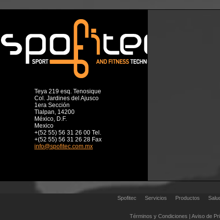
Teya 219 esq. Tenosique
Col. Jardines del Ajusco
1era Sección
Tlalpan, 14200
México, D.F.
Mexico
+(52 55) 56 31 26 00 Tel.
+(52 55) 56 31 26 28 Fax
info@spofitec.com.mx
Spofitec
Servicios
Productos
Salu
Términos y Condiciones
|
Aviso de Pr