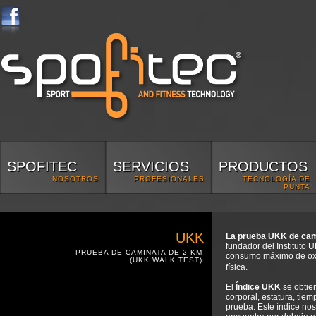
SPOFITEC
SERVICIOS
PRODUCTOS
NOSOTROS
PROFESIONALES
TECNOLOGÍA DE
PUNTA
UKK
La prueba UKK de cam
fundador del Instituto 
PRUEBA DE CAMINATA DE 2 KM
consumo máximo de ox
(UKK WALK TEST)
física.
El
Índice UKK
se obtien
corporal, estatura, tiem
prueba. Este índice nos