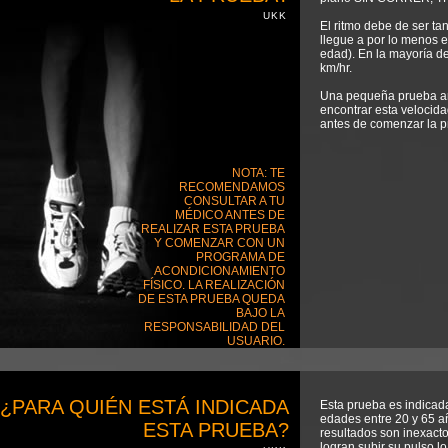
UKK
El ritmo debe de ser ta
llegue a por lo menos 
edad). En la mayoría de
km/hr.
Una pequeña prueba an
encontrar esta velocid
antes de comenzar la p
NOTA: TE
RECOMENDAMOS
CONSULTAR A TU
MÉDICO ANTES DE
REALIZAR ESTA PRUEBA
Y COMENZAR CON UN
PROGRAMA DE
ACONDICIONAMIENTO
FÍSICO. LA REALIZACIÓN
DE ESTA PRUEBA QUEDA
BAJO LA
RESPONSABILIDAD DEL
USUARIO.
¿PARA QUIÉN ESTÁ INDICADA
Esta prueba es indicad
edades entre 20 y 65 a
ESTA PRUEBA?
resultados son inexacto
logran subir su pulso l