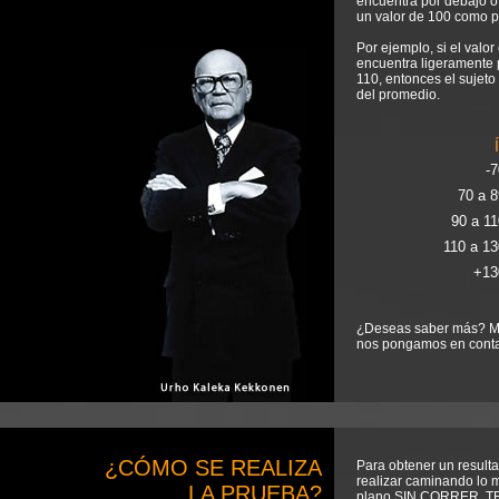
encuentra por debajo o 
un valor de 100 como 
Por ejemplo, si el valo
encuentra ligeramente p
110, entonces el sujeto
del promedio.
-7
70 a 8
90 a 11
110 a 13
+13
¿Deseas saber más? Má
nos pongamos en conta
¿CÓMO SE REALIZA
Para obtener un result
realizar caminando lo 
LA PRUEBA?
plano SIN CORRER, T